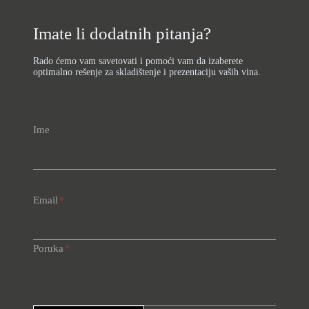
Imate li dodatnih pitanja?
Rado ćemo vam savetovati i pomoći vam da izaberete
optimalno rešenje za skladištenje i prezentaciju vaših vina.
Ime
Email
*
Poruka
*