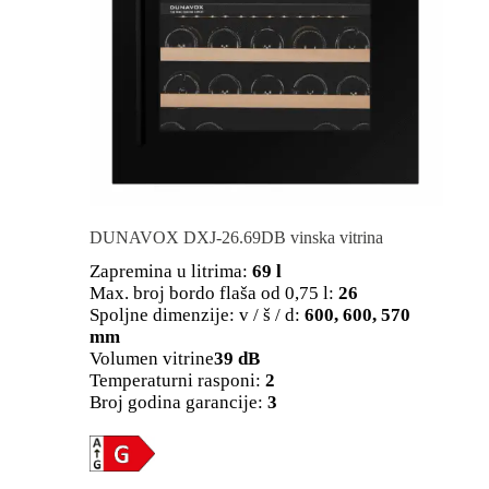
DUNAVOX DXJ-26.69DB vinska vitrina
Zapremina u litrima:
69 l
Max. broj bordo flaša od 0,75 l:
26
Spoljne dimenzije: v / š / d:
600, 600, 570
mm
Volumen vitrine
39 dB
Temperaturni rasponi:
2
Broj godina garancije:
3