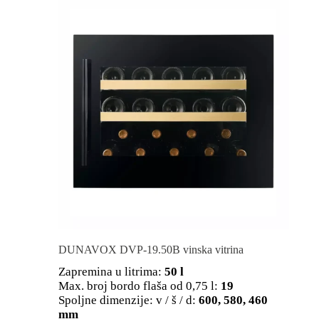
DUNAVOX DVP-19.50B vinska vitrina
Zapremina u litrima:
50 l
Max. broj bordo flaša od 0,75 l:
19
Spoljne dimenzije: v / š / d:
600, 580, 460
mm