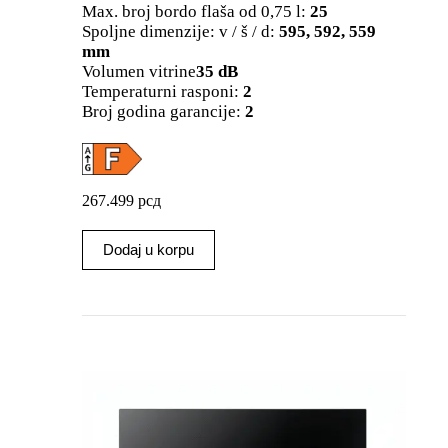
Max. broj bordo flaša od 0,75 l:
25
Spoljne dimenzije: v / š / d:
595, 592, 559
mm
Volumen vitrine
35 dB
Temperaturni rasponi:
2
Broj godina garancije:
2
267.499
рсд
Dodaj u korpu