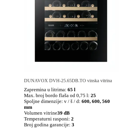
DUNAVOX DVH-25.65DB.TO vinska vitrina
Zapremina u litrima:
65 l
Max. broj bordo flaša od 0,75 l:
25
Spoljne dimenzije: v / š / d:
600, 600, 560
mm
Volumen vitrine
39 dB
Temperaturni rasponi:
2
Broj godina garancije:
3