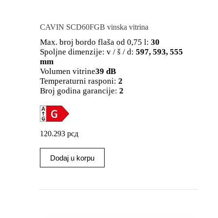
CAVIN SCD60FGB vinska vitrina
Max. broj bordo flaša od 0,75 l:
30
Spoljne dimenzije: v / š / d:
597, 593, 555
mm
Volumen vitrine
39 dB
Temperaturni rasponi:
2
Broj godina garancije:
2
120.293
рсд
Dodaj u korpu