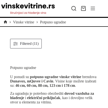
Preskoči
na
Kolica
sadržaj
za
kupovinu
Vinske vitrine
Potpuno ugradne
Početna
Filtered (11)
Potpuno ugradne
U ponudi su
potpuno ugradne vinske vitrine
brendova
Dunavox, mQuvee i Cavin
. Visine koje možete izabrati
su:
46 cm, 60 cm, 88 cm, 123 cm i 178 cm
.
Za ugradnju je potrebno obezbediti
dovod vazduha za
hlađenje
i
električni priključak
, kao i dovoljno velik
otvor u elementu za vitrinu.