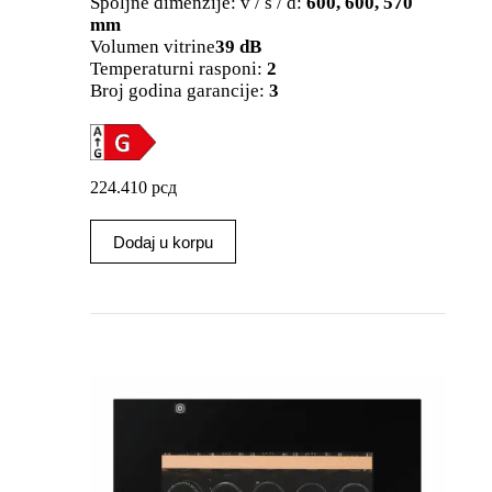
Spoljne dimenzije: v / š / d:
600, 600, 570
mm
Volumen vitrine
39 dB
Temperaturni rasponi:
2
Broj godina garancije:
3
224.410
рсд
Dodaj u korpu