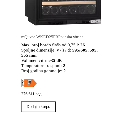
mQuvee WKED25PRP vinska vitrina
Max. broj bordo flaša od 0,75 l:
26
Spoljne dimenzije: v / š / d:
595/605, 595,
555 mm
Volumen vitrine
35 dB
Temperaturni rasponi:
2
Broj godina garancije:
2
276.611
рсд
Dodaj u korpu