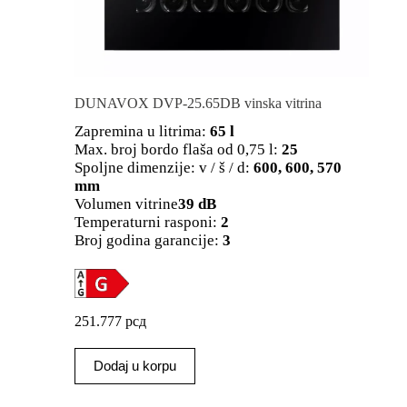
DUNAVOX DVP-25.65DB vinska vitrina
Zapremina u litrima:
65 l
Max. broj bordo flaša od 0,75 l:
25
Spoljne dimenzije: v / š / d:
600, 600, 570
mm
Volumen vitrine
39 dB
Temperaturni rasponi:
2
Broj godina garancije:
3
251.777
рсд
Dodaj u korpu