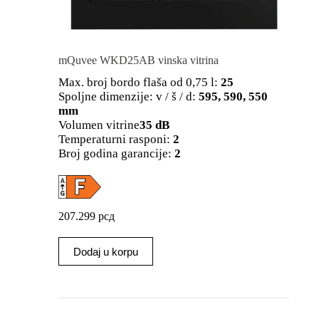
mQuvee WKD25AB vinska vitrina
Max. broj bordo flaša od 0,75 l:
25
Spoljne dimenzije: v / š / d:
595, 590, 550
mm
Volumen vitrine
35 dB
Temperaturni rasponi:
2
Broj godina garancije:
2
207.299
рсд
Dodaj u korpu