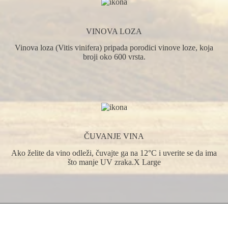
VINOVA LOZA
Vinova loza (Vitis vinifera) pripada porodici vinove loze, koja
broji oko 600 vrsta.
ČUVANJE VINA
Ako želite da vino odleži, čuvajte ga na 12°C i uverite se da ima
što manje UV zraka.X Large