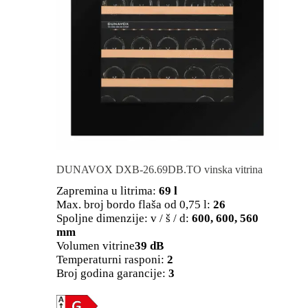
DUNAVOX DXB-26.69DB.TO vinska vitrina
Zapremina u litrima:
69 l
Max. broj bordo flaša od 0,75 l:
26
Spoljne dimenzije: v / š / d:
600, 600, 560
mm
Volumen vitrine
39 dB
Temperaturni rasponi:
2
Broj godina garancije:
3