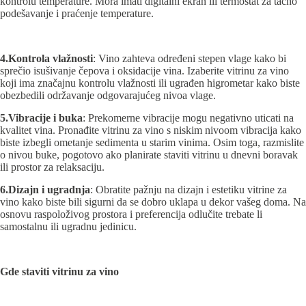
kontrolu temperature. Mora imati digitalni ekran ili termostat za tačno
podešavanje i praćenje temperature.
4.Kontrola vlažnosti
: Vino zahteva određeni stepen vlage kako bi
sprečio isušivanje čepova i oksidacije vina. Izaberite vitrinu za vino
koji ima značajnu kontrolu vlažnosti ili ugrađen higrometar kako biste
obezbedili održavanje odgovarajućeg nivoa vlage.
5.Vibracije i buka
: Prekomerne vibracije mogu negativno uticati na
kvalitet vina. Pronađite vitrinu za vino s niskim nivoom vibracija kako
biste izbegli ometanje sedimenta u starim vinima. Osim toga, razmislite
o nivou buke, pogotovo ako planirate staviti vitrinu u dnevni boravak
ili prostor za relaksaciju.
6.Dizajn i ugradnja
: Obratite pažnju na dizajn i estetiku vitrine za
vino kako biste bili sigurni da se dobro uklapa u dekor vašeg doma. Na
osnovu raspoloživog prostora i preferencija odlučite trebate li
samostalnu ili ugradnu jedinicu.
Gde staviti vitrinu za vino