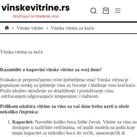
Preskoči
na
Kolica
sadržaj
za
kupovinu
Vinske vitrine
Vinska vitrina za kuću
Početna
Vinska vitrina za kuću
Razmislite o kupovini vinske vitrine za svoj dom?
Svakako je preporučujemo svim ljubiteljima vina! Vinska vitrina je
popularan uređaj za ljubitelje vina za čuvanje i hlađenje vina kod kuće.
Pruža idealno okruženje za skladištenje i posluživanje vina,
održavanjem odgovarajuće temperature i vlažnosti.
Prilikom odabira
vitrine za vino
za vaš dom treba uzeti u obzir
nekoliko činjenica:
Kapacitet:
Navedite koliko boca želite čuvati. Vitrine za vino su
dostupne u različitim veličinama, od malih modela na pultu koje
imaju kapacitet za nekoliko boca do većih, samostojećih ili