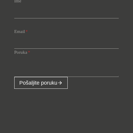
Ime
Email
*
Poruka
*
Pošaljite poruku