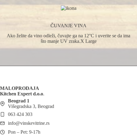
ČUVANJE VINA
Ako želite da vino odleži, čuvajte ga na 12°C i uverite se da ima
što manje UV zraka.X Large
MALOPRODAJA
Kitchen Expert d.o.o
.
Beograd 1
Višegradska 3, Beograd
063 424 303
info@vinskevitrine.rs
Pon – Pet: 9-17h