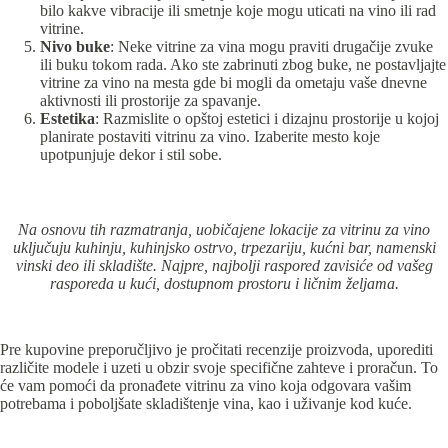
bilo kakve vibracije ili smetnje koje mogu uticati na vino ili rad
vitrine.
Nivo buke
: Neke vitrine za vina mogu praviti drugačije zvuke
ili buku tokom rada. Ako ste zabrinuti zbog buke, ne postavljajte
vitrine za vino na mesta gde bi mogli da ometaju vaše dnevne
aktivnosti ili prostorije za spavanje.
Estetika
: Razmislite o opštoj estetici i dizajnu prostorije u kojoj
planirate postaviti vitrinu za vino. Izaberite mesto koje
upotpunjuje dekor i stil sobe.
Na osnovu tih razmatranja, uobičajene lokacije za vitrinu za vino
uključuju kuhinju, kuhinjsko ostrvo, trpezariju, kućni bar, namenski
vinski deo ili skladište. Najpre, najbolji raspored zavisiće od vašeg
rasporeda u kući, dostupnom prostoru i ličnim željama.
Pre kupovine preporučljivo je pročitati recenzije proizvoda, uporediti
različite modele
i uzeti u obzir svoje specifične zahteve i proračun. To
će vam pomoći da pronađete vitrinu za vino koja odgovara vašim
potrebama i poboljšate skladištenje vina, kao i uživanje kod kuće.