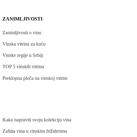
ZANIMLJIVOSTI
Zanimljivosti o vinu
Vinska vitrina za kuću
Vinske regije u Srbiji
TOP 5 vinskih vitrina
Preklopna ploča na vinskoj vitrini
BLOG
Kako napraviti svoju kolekciju vina
Zaštita vina u vinskim frižiderima