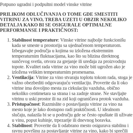
Potpuno ugradni i podpultni model vinske vitrine
PRILIKOM ODLUČIVANJA O TOME GDE SMESTITI
VITRINU ZA VINO, TREBA UZETI U OBZIR NEKOLIKO
DETALJA KAKO BI SE OSIGURALE OPTIMALNE
PERFORMANSE I PRAKTIČNOS
T:
Stabilnost temperature
: Vinske vitrine najbolje funkcionišu
kada se smeste u prostoriju sa ujednačenom temperaturom.
Izbegavajte područja u kojima su izložena ekstremnim
temperaturnim fluktuacijama, kao što su blizina direktnog
sunčevog svetla, otvora za grejanje ili uređaja za proizvodnju
topote. Kvalitet rada vitrine za vino može biti ugrožen ako je
izložena velikim temperaturnim promenama.
Ventilacija
: Vitrine za vino stvaraju toplotu tokom rada, stoga je
važno obezbediti odgovarajuću ventilaciju. Proverite da li oko
vitrine ima dovoljno mesta za cirkulaciju vazduha, obično
nekoliko centimetara sa strana i sa zadnje strane. Ne stavljajte
vitrinu u uski prostor ili na zid koji ograničava protok vazduha.
Pristupačnost
: Razmislite o postavljanju vitrine za vino na
mesto koje je lako dostupno radi praktičnosti. U idealnom
slučaju, nalazila bi se u području gde se često opuštate ili uživate
u vinu, poput kuhinje, trpezarije ili dnevnog boravka.
Stabilnost
: Proverite da li odabrano mesto osigurava stabilnu i
ravnu površinu za postavljanje vitrine za vino, kako bi sprečili