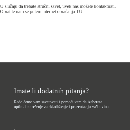
U slučaju da trebate stručni savet, uvek nas možete kontaktirati.
Obratite nam se putem internet obraćanja
TU.
Imate li dodatnih pitanja?
Rado ćemo vam savetovati i pomoći vam da izaberete
optimalno rešenje za skladištenje i prezentaciju vaših vina.