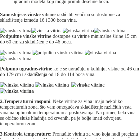
ugradnih modela koji mogu primiti desetine boca.
Samostojeće
-vinske vitrine
različitih veličina su dostupne za
skladištenje između 16 i 300 boca vina.
Podpultne vinske vitrine
-dostupne su vitrine minimalne širine 15 cm
do 60 cm za skladištenje do 46 boca.
Potpuno ugradne
-vitrine
koje se ugrađuju u kuhinju, visine od 46 cm
do 179 cm i skladištenja od 18 do 114 boca vina.
2.Temperaturni rasponi
: Neke vitrine za vina imaju nekoliko
temperaturnih zona, što vam omogućava skladištenje različitih vrsta
vina na optimalnim temperaturama posluživanja. Na primer, bela vina
se obično služe hladnija od crvenih, pa je bolje imati odvojenu
temperaturnu zonu.
3.Kontrola temperature
: Pronađite vitrinu za vino koja nudi preciznu