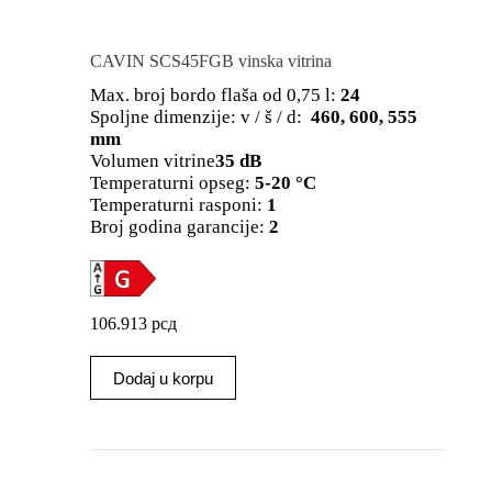
CAVIN SCS45FGB vinska vitrina
Max. broj bordo flaša od 0,75 l:
24
Spoljne dimenzije: v / š / d:
460, 600, 555
mm
Volumen vitrine
35 dB
Temperaturni opseg:
5-20 °C
Temperaturni rasponi:
1
Broj godina garancije:
2
106.913
рсд
Dodaj u korpu