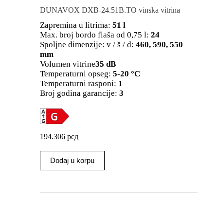
DUNAVOX DXB-24.51B.TO vinska vitrina
Zapremina u litrima:
51 l
Max. broj bordo flaša od 0,75 l:
24
Spoljne dimenzije: v / š / d:
460, 590, 550
mm
Volumen vitrine
35 dB
Temperaturni opseg:
5-20 °C
Temperaturni rasponi:
1
Broj godina garancije:
3
194.306
рсд
Dodaj u korpu