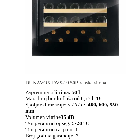
DUNAVOX DVS-19.50B vinska vitrina
Zapremina u litrima:
50 l
Max. broj bordo flaša od 0,75 l:
19
Spoljne dimenzije: v / š / d:
460, 600, 550
mm
Volumen vitrine
35 dB
Temperaturni opseg:
5-20 °C
Temperaturni rasponi:
1
Broj godina garancije:
3