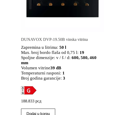
DUNAVOX DVP-19.50B vinska vitrina
Zapremina u litrima:
50 l
Max. broj bordo flaša od 0,75 l:
19
Spoljne dimenzije: v / š / d:
600, 580, 460
mm
Volumen vitrine
39 dB
Temperaturni rasponi:
1
Broj godina garancije:
3
188.833
рсд
Dodaj u korpu