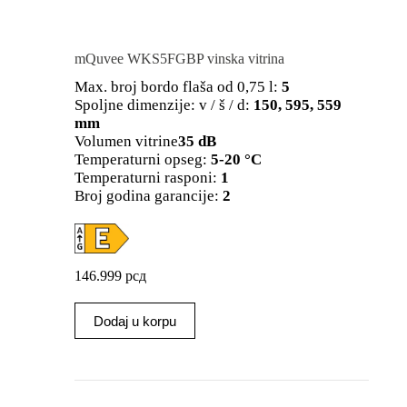
mQuvee WKS5FGBP vinska vitrina
Max. broj bordo flaša od 0,75 l:
5
Spoljne dimenzije: v / š / d:
150, 595, 559
mm
Volumen vitrine
35 dB
Temperaturni opseg:
5-20 °C
Temperaturni rasponi:
1
Broj godina garancije:
2
146.999
рсд
Dodaj u korpu