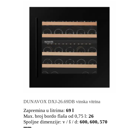
DUNAVOX DXJ-26.69DB vinska vitrina
Zapremina u litrima:
69 l
Max. broj bordo flaša od 0,75 l:
26
Spoljne dimenzije: v / š / d:
600, 600, 570
mm