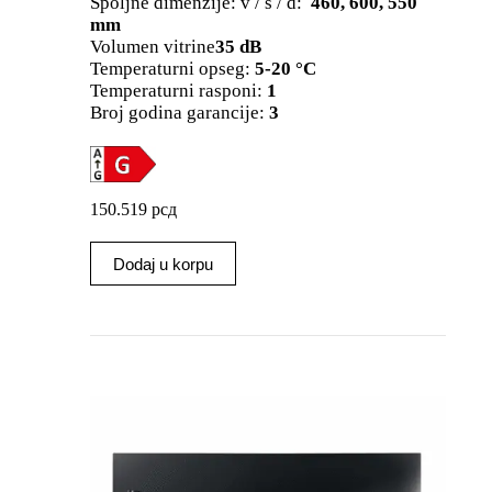
Spoljne dimenzije: v / š / d:
460, 600, 550
mm
Volumen vitrine
35 dB
Temperaturni opseg:
5-20 °C
Temperaturni rasponi:
1
Broj godina garancije:
3
150.519
рсд
Dodaj u korpu