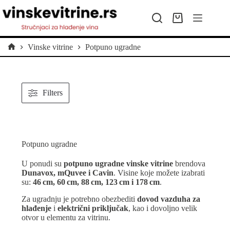
Preskoči
na
Kolica
sadržaj
za
kupovinu
Vinske vitrine
Potpuno ugradne
Početna
Filters
Potpuno ugradne
U ponudi su
potpuno ugradne vinske vitrine
brendova
Dunavox, mQuvee i Cavin
. Visine koje možete izabrati
su:
46 cm, 60 cm, 88 cm, 123 cm i 178 cm
.
Za ugradnju je potrebno obezbediti
dovod vazduha za
hlađenje
i
električni priključak
, kao i dovoljno velik
otvor u elementu za vitrinu.