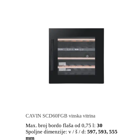
CAVIN SCD60FGB vinska vitrina
Max. broj bordo flaša od 0,75 l:
30
Spoljne dimenzije: v / š / d:
597, 593, 555
mm