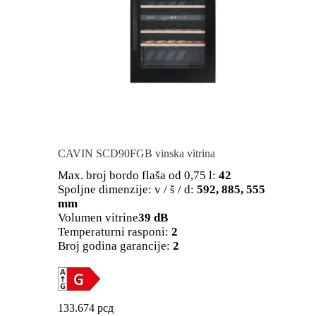
CAVIN SCD90FGB vinska vitrina
Max. broj bordo flaša od 0,75 l:
42
Spoljne dimenzije: v / š / d:
592, 885, 555
mm
Volumen vitrine
39 dB
Temperaturni rasponi:
2
Broj godina garancije:
2
133.674
рсд