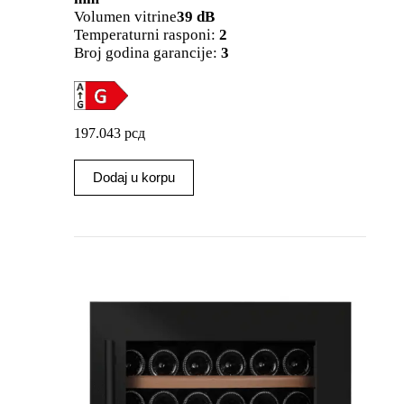
Volumen vitrine
39 dB
Temperaturni rasponi:
2
Broj godina garancije:
3
197.043
рсд
Dodaj u korpu