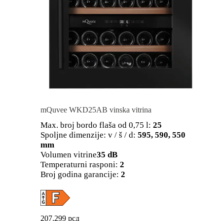
mQuvee WKD25AB vinska vitrina
Max. broj bordo flaša od 0,75 l:
25
Spoljne dimenzije: v / š / d:
595, 590, 550
mm
Volumen vitrine
35 dB
Temperaturni rasponi:
2
Broj godina garancije:
2
207.299
рсд