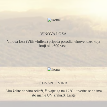
VINOVA LOZA
Vinova loza (Vitis vinifera) pripada porodici vinove loze, koja
broji oko 600 vrsta.
ČUVANJE VINA
Ako želite da vino odleži, čuvajte ga na 12°C i uverite se da ima
što manje UV zraka.X Large