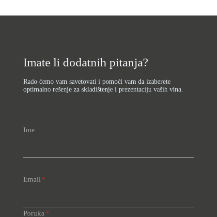
Imate li dodatnih pitanja?
Rado ćemo vam savetovati i pomoći vam da izaberete
optimalno rešenje za skladištenje i prezentaciju vaših vina.
Ime
Email
*
Poruka
*