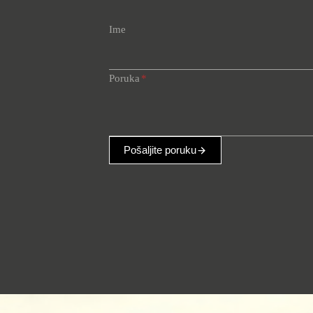
Ime
Poruka
*
Pošaljite poruku