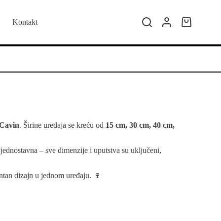
Kontakt
Kolica
za
kupovinu
 Cavin
. Širine uređaja se kreću od
15 cm, 30 cm, 40 cm,
ednostavna – sve dimenzije i uputstva su uključeni,
antan dizajn u jednom uređaju. 🍷