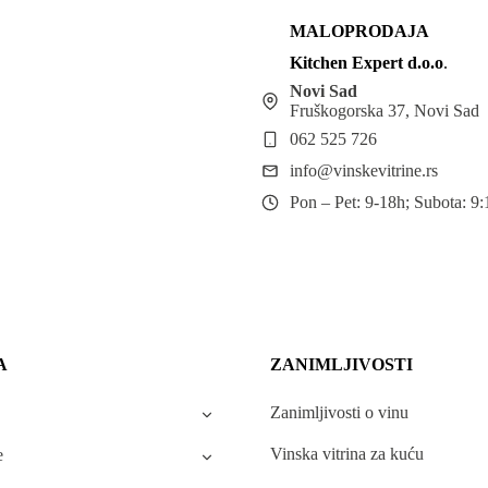
MALOPRODAJA
Kitchen Expert d.o.o
.
Novi Sad
Fruškogorska 37, Novi Sad
062 525 726
info@vinskevitrine.rs
Pon – Pet: 9-18h; Subota: 9
A
ZANIMLJIVOSTI
Zanimljivosti o vinu
Vinska vitrina za kuću
e