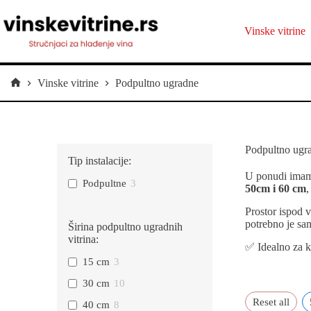
Preskoči
na
sadržaj
Vinske vitrine
Vinske vitrine
Podpultno ugradne
Početna
Podpultno ugr
Tip instalacije:
U ponudi im
Podpultne
3
50cm i 60 cm
,
Prostor ispod v
potrebno je sam
Širina podpultno ugradnih
vitrina:
✅ Idealno za k
15 cm
3
30 cm
10
Reset all
40 cm
8