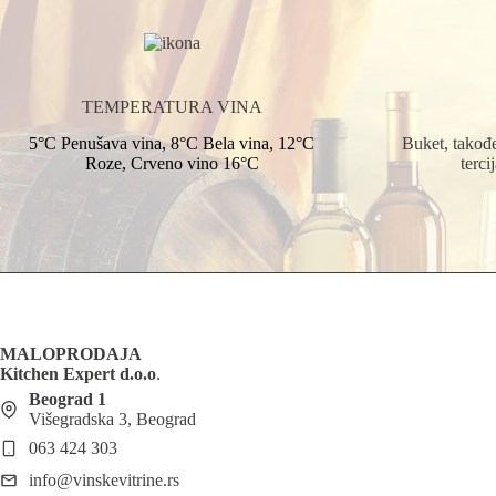
TEMPERATURA VINA
5°C Penušava vina, 8°C Bela vina, 12°C
Buket, takođe
Roze, Crveno vino 16°C
terci
MALOPRODAJA
Kitchen Expert d.o.o
.
Beograd 1
Višegradska 3, Beograd
063 424 303
info@vinskevitrine.rs