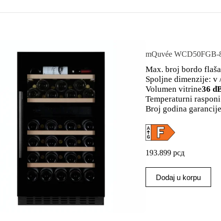
mQuvée WCD50FGB-800 
Max. broj bordo flaša
Spoljne dimenzije: v /
Volumen vitrine
36 d
Temperaturni rasponi
Broj godina garancije
193.899
рсд
Dodaj u korpu