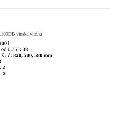
0DB vinska vitrina
100 l
 od 0,75 l:
38
 š / d:
820, 500, 580 mm
B
:
2
:
3