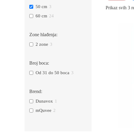
50 cm
3
Prikaz svih 3 r
60 cm
24
Zone hlađenja:
2 zone
3
Broj boca:
Od 31 do 50 boca
3
Brend:
Dunavox
1
mQuvee
2