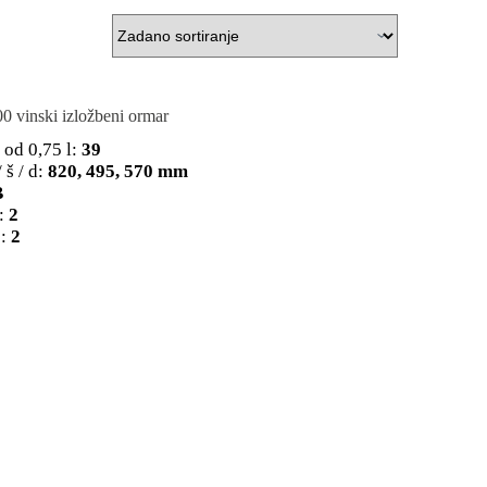
inski izložbeni ormar
 od 0,75 l:
39
 š / d:
820, 495, 570 mm
B
:
2
:
2