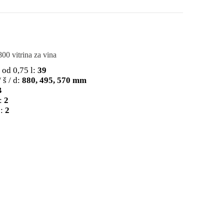
vitrina za vina
 od 0,75 l:
39
 š / d:
880, 495, 570 mm
B
:
2
:
2