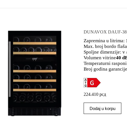
DUNAVOX DAUF-38.10
Zapremina u litrima:
Max. broj bordo flaša
Spoljne dimenzije: v /
Volumen vitrine
40 d
Temperaturni rasponi
Broj godina garancije
224.410
рсд
Dodaj u korpu