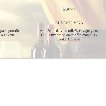
A
ČUVANJE VINA
ripada porodici
Ako želite da vino odleži, čuvajte ga na
 600 vrsta.
12°C i uverite se da ima što manje UV
zraka.X Large