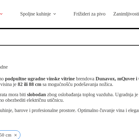
Spoljne kuhinje
Frižideri za pivo
Zanimljivosti
adne
amo
podpultne ugradne vinske vitrine
brendova
Dunavox, mQuvee i
 visina je
82 ili 88 cm
sa mogućnošću podešavanja nožica.
rata mora biti
slobodan
zbog oslobađanja toplog vazduha. Ugradnja je j
o obezbediti električnu utičnicu.
uhinje, barove i profesionalne prostore. Optimalno čuvanje vina i eleg
×
50 cm