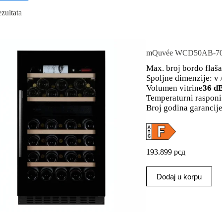
ezultata
mQuvée WCD50AB-700 v
Max. broj bordo flaša
Spoljne dimenzije: v /
Volumen vitrine
36 d
Temperaturni rasponi
Broj godina garancije
193.899
рсд
Dodaj u korpu