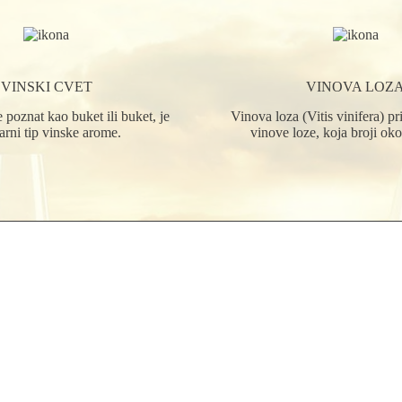
VINSKI CVET
VINOVA LOZ
 poznat kao buket ili buket, je
Vinova loza (Vitis vinifera) p
jarni tip vinske arome.
vinove loze, koja broji oko