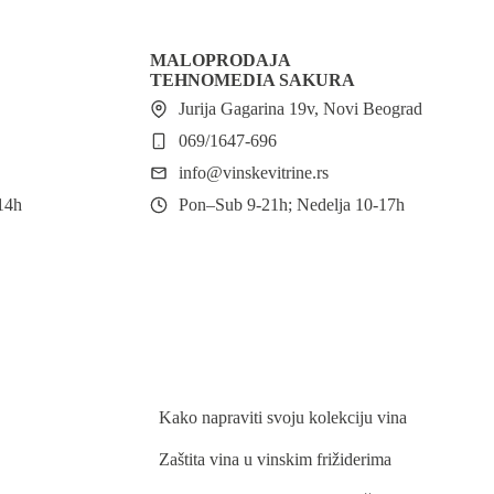
MALOPRODAJA
TEHNOMEDIA SAKURA
Jurija Gagarina 19v, Novi Beograd
069/1647-696
info@vinskevitrine.rs
:14h
Pon–Sub 9-21h; Nedelja 10-17h
BLOG
Kako napraviti svoju kolekciju vina
Zaštita vina u vinskim frižiderima