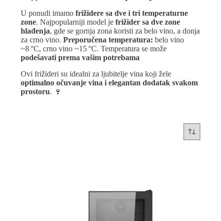
U ponudi imamo
frižidere sa dve i tri temperaturne
zone
. Najpopularniji model je
frižider sa dve zone
hlađenja
, gde se gornja zona koristi za belo vino, a donja
za crno vino.
Preporučena temperatura:
belo vino
~8 °C, crno vino ~15 °C. Temperatura se može
podešavati prema vašim potrebama
Ovi frižideri su idealni za ljubitelje vina koji žele
optimalno očuvanje vina i elegantan dodatak svakom
prostoru
. 🍷