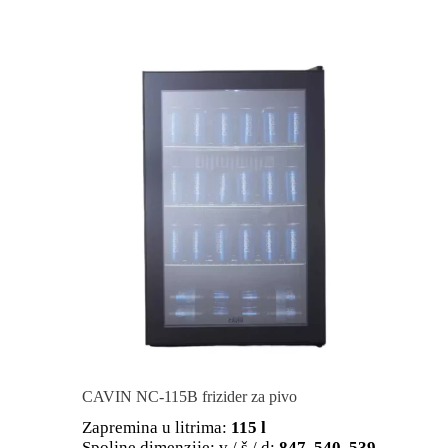
CAVIN NC-115B frizider za pivo
Zapremina u litrima:
115 l
Spoljne dimenzije: v / š / d:
847, 540, 539