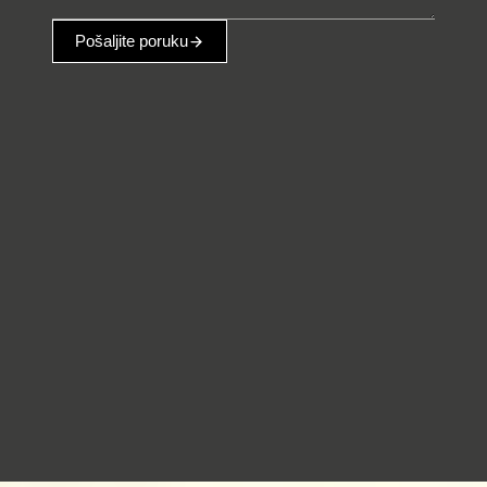
Poruka
*
Pošaljite poruku