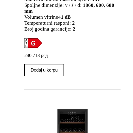
Spoljne dimenzije: v / š / d:
1860, 600, 680
mm
Volumen vitrine
41 dB
Temperaturni rasponi:
2
Broj godina garancije:
2
240.718
рсд
Dodaj u korpu