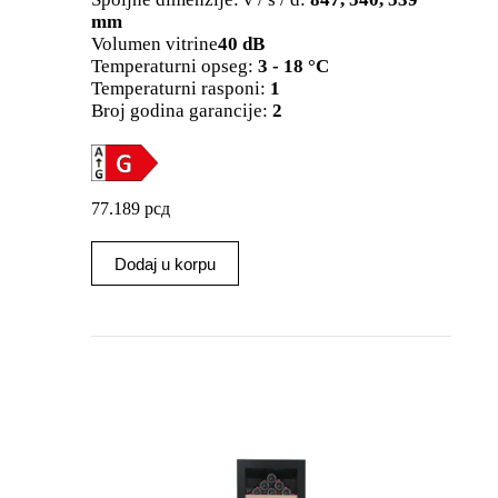
mm
Volumen vitrine
40 dB
Temperaturni opseg:
3 - 18 °C
Temperaturni rasponi:
1
Broj godina garancije:
2
77.189
рсд
Dodaj u korpu