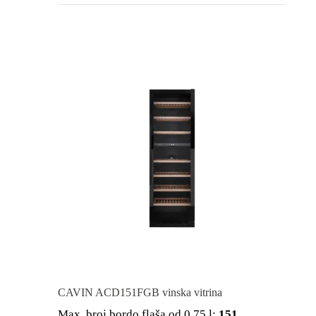
CAVIN ACD151FGB vinska vitrina
Max. broj bordo flaša od 0,75 l:
151