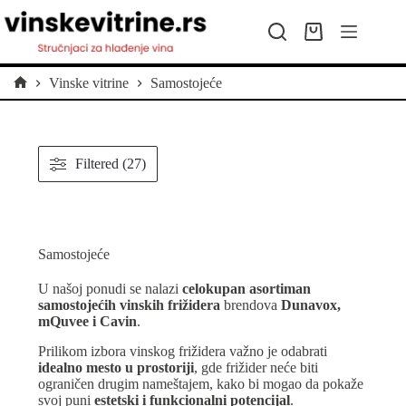
Preskoči
na
Kolica
sadržaj
za
kupovinu
Vinske vitrine
Samostojeće
Početna
Filtered (27)
Samostojeće
U našoj ponudi se nalazi
celokupan asortiman
samostojećih vinskih frižidera
brendova
Dunavox,
mQuvee i Cavin
.
Prilikom izbora vinskog frižidera važno je odabrati
idealno mesto u prostoriji
, gde frižider neće biti
ograničen drugim nameštajem, kako bi mogao da pokaže
svoj puni
estetski i funkcionalni potencijal
.