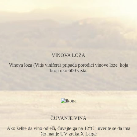
Buket, takođe poznat kao buket ili buket, je tercijarni tip vinske
arome.
VINOVA LOZA
Vinova loza (Vitis vinifera) pripada porodici vinove loze, koja
broji oko 600 vrsta.
ČUVANJE VINA
Ako želite da vino odleži, čuvajte ga na 12°C i uverite se da ima
što manje UV zraka.X Large