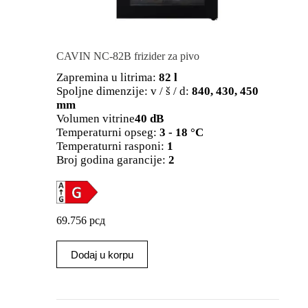
CAVIN NC-82B frizider za pivo
Zapremina u litrima:
82 l
Spoljne dimenzije: v / š / d:
840, 430, 450
mm
Volumen vitrine
40 dB
Temperaturni opseg:
3 - 18 °C
Temperaturni rasponi:
1
Broj godina garancije:
2
69.756
рсд
Dodaj u korpu