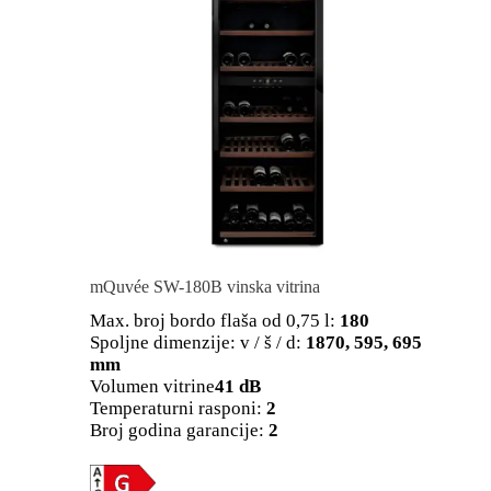
mQuvée SW-180B vinska vitrina
Max. broj bordo flaša od 0,75 l:
180
Spoljne dimenzije: v / š / d:
1870, 595, 695
mm
Volumen vitrine
41 dB
Temperaturni rasponi:
2
Broj godina garancije:
2