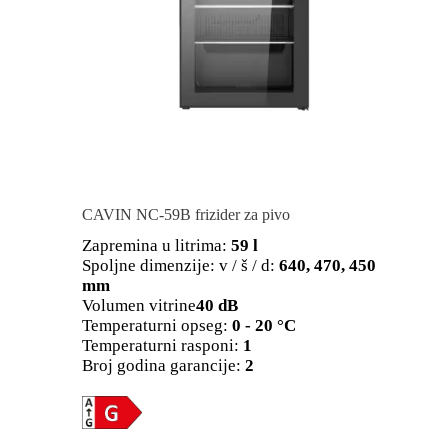
CAVIN NC-59B frizider za pivo
Zapremina u litrima:
59 l
Spoljne dimenzije: v / š / d:
640, 470, 450
mm
Volumen vitrine
40 dB
Temperaturni opseg:
0 - 20 °C
Temperaturni rasponi:
1
Broj godina garancije:
2