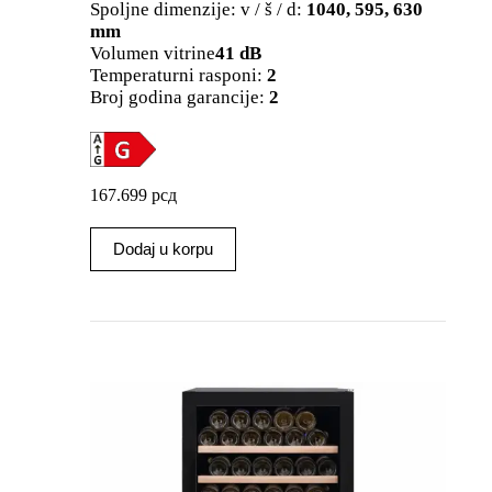
Spoljne dimenzije: v / š / d:
1040, 595, 630
mm
Volumen vitrine
41 dB
Temperaturni rasponi:
2
Broj godina garancije:
2
167.699
рсд
Dodaj u korpu