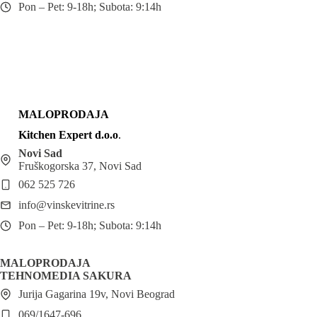
Pon – Pet: 9-18h; Subota: 9:14h
MALOPRODAJA
Kitchen Expert d.o.o
.
Novi Sad
Fruškogorska 37, Novi Sad
062 525 726
info@vinskevitrine.rs
Pon – Pet: 9-18h; Subota: 9:14h
MALOPRODAJA
TEHNOMEDIA SAKURA
Jurija Gagarina 19v, Novi Beograd
069/1647-696