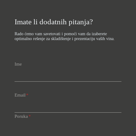
Imate li dodatnih pitanja?
Rado ćemo vam savetovati i pomoći vam da izaberete
optimalno rešenje za skladištenje i prezentaciju vaših vina.
Ime
Email
*