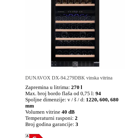
DUNAVOX DX-94.279DBK vinska vitrina
Zapremina u litrima:
270 l
Max. broj bordo flaša od 0,75 l:
94
Spoljne dimenzije: v / š / d:
1220, 600, 680
mm
Volumen vitrine
40 dB
Temperaturni rasponi:
2
Broj godina garancije:
3