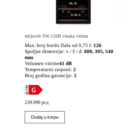
mQuvée SW-126B vinska vitrina
Max. broj bordo flaša od 0,75 l:
126
Spoljne dimenzije: v / š / d:
880, 395, 540
mm
Volumen vitrine
41 dB
Temperaturni rasponi:
2
Broj godina garancije:
2
239.999
рсд
Dodaj u korpu