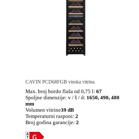
CAVIN PCD68FGB vinska vitrina
Max. broj bordo flaša od 0,75 l:
67
Spoljne dimenzije: v / š / d:
1650, 490, 480
mm
Volumen vitrine
39 dB
Temperaturni rasponi:
2
Broj godina garancije:
2