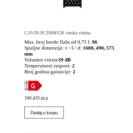
CAVIN PCD99FGB vinska vitrina
Max. broj bordo flaša od 0,75 l:
96
Spoljne dimenzije: v / š / d:
1680, 490, 575
mm
Volumen vitrine
39 dB
Temperaturni rasponi:
2
Broj godina garancije:
2
160.435
рсд
Dodaj u korpu