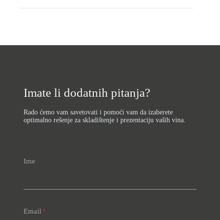
Imate li dodatnih pitanja?
Rado ćemo vam savetovati i pomoći vam da izaberete
optimalno rešenje za skladištenje i prezentaciju vaših vina.
Ime
Email
*