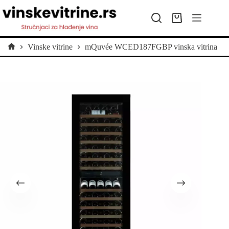
Preskoči
na
Kolica
sadržaj
za
kupovinu
Vinske vitrine
mQuvée WCED187FGBP vinska vitrina
Početna