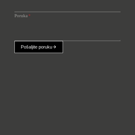
Poruka
*
Pošaljite poruku