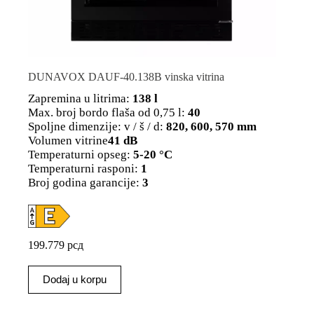
DUNAVOX DAUF-40.138B vinska vitrina
Zapremina u litrima:
138 l
Max. broj bordo flaša od 0,75 l:
40
Spoljne dimenzije: v / š / d:
820, 600, 570 mm
Volumen vitrine
41 dB
Temperaturni opseg:
5-20 °C
Temperaturni rasponi:
1
Broj godina garancije:
3
199.779
рсд
Dodaj u korpu