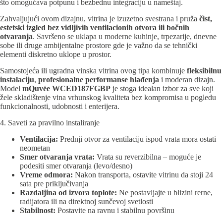
što omogućava potpunu i bezbednu integraciju u nameštaj.
Zahvaljujući ovom dizajnu, vitrina je izuzetno svestrana i pruža
čist,
estetski izgled bez vidljivih ventilacionih otvora ili bočnih
otvaranja
. Savršeno se uklapa u moderne kuhinje, trpezarije, dnevne
sobe ili druge ambijentalne prostore gde je važno da se tehnički
elementi diskretno uklope u prostor.
Samostojeća ili ugradna vinska vitrina ovog tipa kombinuje
fleksibilnu
instalaciju
,
profesionalne performanse hlađenja
i moderan dizajn.
Model
mQuvée WCED187FGBP
je stoga idealan izbor za sve koji
žele skladištenje vina vrhunskog kvaliteta bez kompromisa u pogledu
funkcionalnosti, udobnosti i enterijera.
4. Saveti za pravilno instaliranje
Ventilacija:
Prednji otvor za ventilaciju ispod vrata mora ostati
neometan
Smer otvaranja vrata:
Vrata su reverzibilna – moguće je
podesiti smer otvaranja (levo/desno)
Vreme odmora:
Nakon transporta, ostavite vitrinu da stoji 24
sata pre priključivanja
Razdaljina od izvora toplote:
Ne postavljajte u blizini rerne,
radijatora ili na direktnoj sunčevoj svetlosti
Stabilnost:
Postavite na ravnu i stabilnu površinu