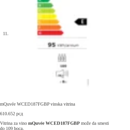
mQuvée WCED187FGBP vinska vitrina
610.652
рсд
Vitrina za vino
mQuvée WCED187FGBP
može da smesti
do 109 boca.