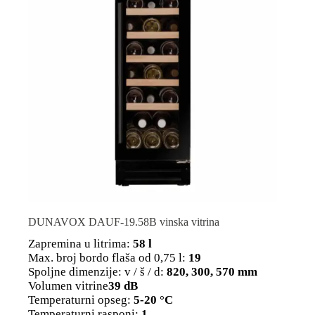
DUNAVOX DAUF-19.58B vinska vitrina
Zapremina u litrima:
58 l
Max. broj bordo flaša od 0,75 l:
19
Spoljne dimenzije: v / š / d:
820, 300, 570 mm
Volumen vitrine
39 dB
Temperaturni opseg:
5-20 °C
Temperaturni rasponi:
1