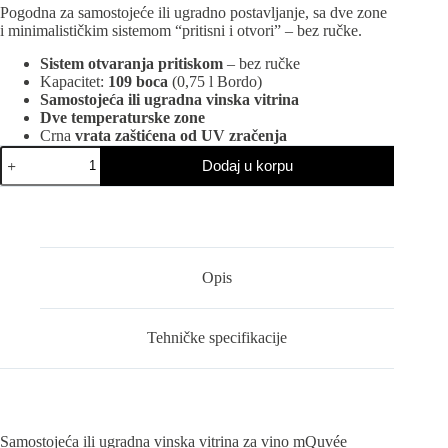
Pogodna za samostojeće ili ugradno postavljanje, sa dve zone
i minimalističkim sistemom “pritisni i otvori” – bez ručke.
Sistem otvaranja pritiskom
– bez ručke
Kapacitet:
109 boca
(0,75 l Bordo)
Samostojeća ili ugradna vinska vitrina
Dve temperaturske zone
Crna
vrata zaštićena od UV zračenja
mQuvée
Dodaj u korpu
WCED187FGBP
vinska
vitrina
količina
Opis
Tehničke specifikacije
Samostojeća ili ugradna vinska vitrina za vino mQuvée