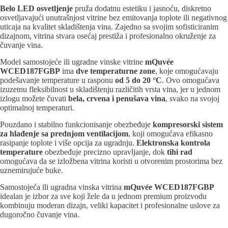
Belo LED osvetljenje
pruža dodatnu estetiku i jasnoću, diskretno
osvetljavajući unutrašnjost vitrine bez emitovanja toplote ili negativnog
uticaja na kvalitet skladištenja vina. Zajedno sa svojim sofisticiranim
dizajnom, vitrina stvara osećaj prestiža i profesionalno okruženje za
čuvanje vina.
Model samostojeće ili ugradne vinske vitrine
mQuvée
WCED187FGBP
ima
dve temperaturne zone
, koje omogućavaju
podešavanje temperature u rasponu
od 5 do 20 °C
. Ovo omogućava
izuzetnu fleksibilnost u skladištenju različitih vrsta vina, jer u jednom
izlogu možete čuvati
bela, crvena i penušava vina
, svako na svojoj
optimalnoj temperaturi.
Pouzdano i stabilno funkcionisanje obezbeđuje
kompresorski sistem
za hlađenje sa prednjom ventilacijom
, koji omogućava efikasno
rasipanje toplote i više opcija za ugradnju.
Elektronska kontrola
temperature
obezbeđuje precizno upravljanje, dok
tihi rad
omogućava da se izložbena vitrina koristi u otvorenim prostorima bez
uznemirujuće buke.
Samostojeća ili ugradna vinska vitrina
mQuvée WCED187FGBP
idealan je izbor za sve koji žele da u jednom premium proizvodu
kombinuju moderan dizajn, veliki kapacitet i profesionalne uslove za
dugoročno čuvanje vina.