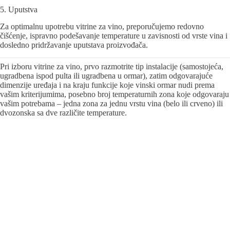
5. Uputstva
Za optimalnu upotrebu vitrine za vino, preporučujemo redovno
čišćenje, ispravno podešavanje temperature u zavisnosti od vrste vina i
dosledno pridržavanje uputstava proizvođača.
Pri izboru vitrine za vino, prvo razmotrite tip instalacije (samostojeća,
ugradbena ispod pulta ili ugradbena u ormar), zatim odgovarajuće
dimenzije uređaja i na kraju funkcije koje vinski ormar nudi prema
vašim kriterijumima, posebno broj temperaturnih zona koje odgovaraju
vašim potrebama – jedna zona za jednu vrstu vina (belo ili crveno) ili
dvozonska sa dve različite temperature.