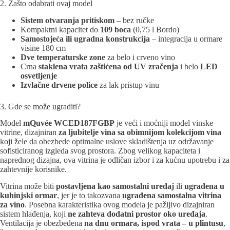
2. Zašto odabrati ovaj model
Sistem otvaranja pritiskom
– bez ručke
Kompaktni kapacitet do
109 boca
(0,75 l Bordo)
Samostojeća ili ugradna konstrukcija
– integracija u ormare
visine 180 cm
Dve temperaturske zone
za belo i crveno vino
Crna
staklena vrata zaštićena od UV zračenja
i belo
LED
osvetljenje
Izvlačne drvene police
za lak pristup vinu
3. Gde se može ugraditi?
Model
mQuvée WCED187FGBP
je veći i moćniji model vinske
vitrine, dizajniran
za ljubitelje vina sa obimnijom kolekcijom vina
koji žele da obezbede optimalne uslove skladištenja uz održavanje
sofisticiranog izgleda svog prostora. Zbog velikog kapaciteta i
naprednog dizajna, ova vitrina je odličan izbor i za kućnu upotrebu i za
zahtevnije korisnike.
Vitrina može biti
postavljena kao samostalni uređaj
ili
ugrađena u
kuhinjski ormar
, jer je to takozvana
ugrađena samostalna vitrina
za vino
. Posebna karakteristika ovog modela je pažljivo dizajniran
sistem hlađenja, koji
ne zahteva dodatni prostor oko uređaja
.
Ventilacija je obezbeđena
na dnu ormara, ispod vrata – u plintusu
,