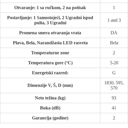
Otvaranje: 1 sa ručkom, 2 na potisak
1
Postavljanje: 1 Samostojeći, 2 Ugradni ispod
1 and 3
pulta, 3 Ugradni
Promena smera otvaranja vrata
DA
Plava, Bela, Narandžasta LED rasveta
Bela
Temperaturne zone
2
Temperatura gore (°C)
5-20
Energetski razred:
G
1830, 595,
Dimenzije V, Š, D (mm)
570
Neto težina (kg)
93
Buka (dB)
41
Garancija (godine)
2