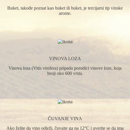
Buket, takođe poznat kao buket ili buket, je tercijarni tip vinske
arome.
VINOVA LOZA
Vinova loza (Vitis vinifera) pripada porodici vinove loze, koja
broji oko 600 vrsta.
ČUVANJE VINA
Ako želite da vino odleži, čuvajte ga na 12°C i uverite se da ima