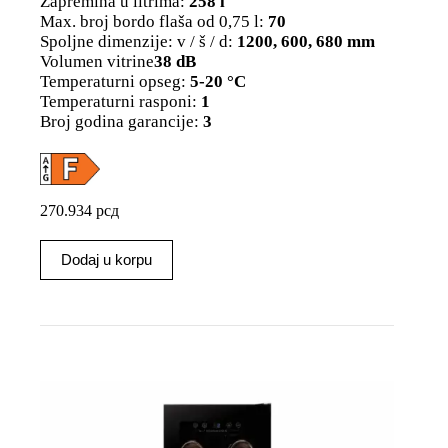
Zapremina u litrima:
258 l
Max. broj bordo flaša od 0,75 l:
70
Spoljne dimenzije: v / š / d:
1200, 600, 680 mm
Volumen vitrine
38 dB
Temperaturni opseg:
5-20 °C
Temperaturni rasponi:
1
Broj godina garancije:
3
270.934
рсд
Dodaj u korpu