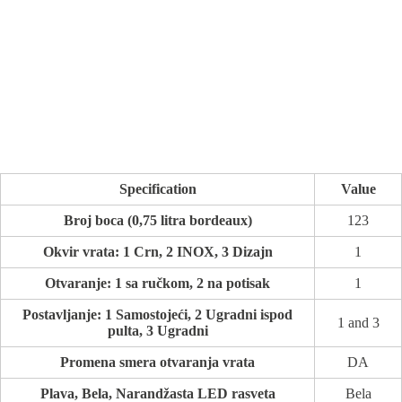
Specification
Value
Broj boca (0,75 litra bordeaux)
123
Okvir vrata: 1 Crn, 2 INOX, 3 Dizajn
1
Otvaranje: 1 sa ručkom, 2 na potisak
1
Postavljanje: 1 Samostojeći, 2 Ugradni ispod
1 and 3
pulta, 3 Ugradni
Promena smera otvaranja vrata
DA
Plava, Bela, Narandžasta LED rasveta
Bela