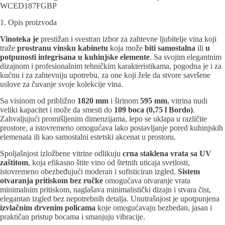
WCED187FGBP
1. Opis proizvoda
Vinoteka je
prestižan i svestran izbor za zahtevne ljubitelje vina koji
traže
prostranu vinsku kabinetu
koja može
biti samostalna
ili
u
potpunosti integrisana u kuhinjske elemente
. Sa svojim elegantnim
dizajnom i profesionalnim tehničkim karakteristikama, pogodna je i za
kućnu i za zahtevniju upotrebu, za one koji žele da stvore savršene
uslove za čuvanje svoje kolekcije vina.
Sa visinom od približno
1820 mm
i širinom
595 mm
, vitrina nudi
veliki kapacitet i može da smesti do
109 boca (0,75 l Bordo)
.
Zahvaljujući promišljenim dimenzijama, lepo se uklapa u različite
prostore, a istovremeno omogućava lako postavljanje pored kuhinjskih
elemenata ili kao samostalni estetski akcenat u prostoru.
Spoljašnjost izložbene vitrine odlikuju
crna staklena vrata sa UV
zaštitom
, koja efikasno štite vino od štetnih uticaja svetlosti,
istovremeno obezbeđujući moderan i sofisticiran izgled.
Sistem
otvaranja pritiskom bez ručke
omogućava otvaranje vrata
minimalnim pritiskom, naglašava minimalistički dizajn i stvara čist,
elegantan izgled bez nepotrebnih detalja. Unutrašnjost je upotpunjena
izvlačnim drvenim policama
koje omogućavaju bezbedan, jasan i
praktičan pristup bocama i smanjuju vibracije.