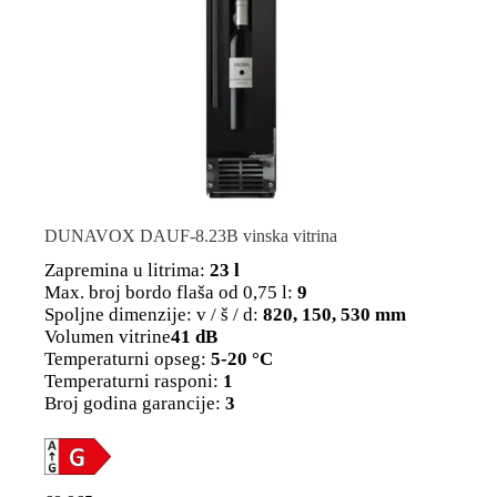
DUNAVOX DAUF-8.23B vinska vitrina
Zapremina u litrima:
23 l
Max. broj bordo flaša od 0,75 l:
9
Spoljne dimenzije: v / š / d:
820, 150, 530 mm
Volumen vitrine
41 dB
Temperaturni opseg:
5-20 °C
Temperaturni rasponi:
1
Broj godina garancije:
3