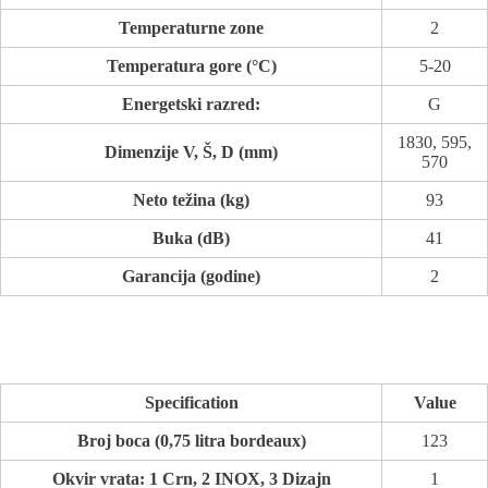
Temperaturne zone
2
Temperatura gore (°C)
5-20
Energetski razred:
G
1830, 595,
Dimenzije V, Š, D (mm)
570
Neto težina (kg)
93
Buka (dB)
41
Garancija (godine)
2
Specification
Value
Broj boca (0,75 litra bordeaux)
123
Okvir vrata: 1 Crn, 2 INOX, 3 Dizajn
1