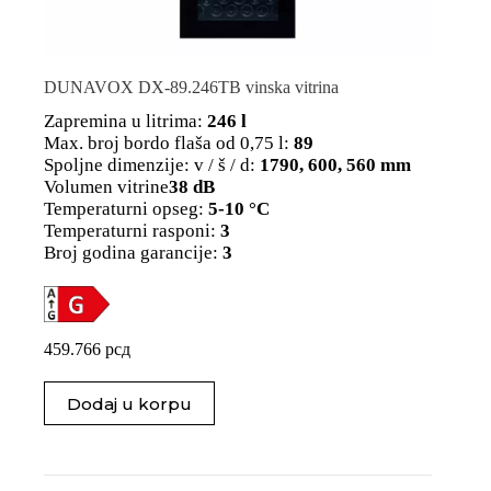
DUNAVOX DX-89.246TB vinska vitrina
Zapremina u litrima:
246 l
Max. broj bordo flaša od 0,75 l:
89
Spoljne dimenzije: v / š / d:
1790, 600, 560 mm
Volumen vitrine
38 dB
Temperaturni opseg:
5-10 °C
Temperaturni rasponi:
3
Broj godina garancije:
3
459.766
рсд
Dodaj u korpu