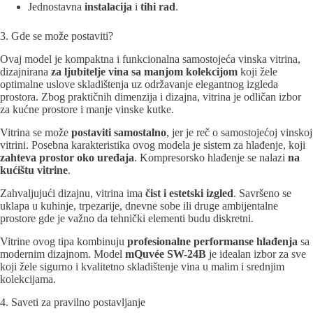
Jednostavna
instalacija
i
tihi rad
.
3. Gde se može postaviti?
Ovaj model je kompaktna i funkcionalna samostojeća vinska vitrina,
dizajnirana
za ljubitelje vina sa manjom kolekcijom
koji žele
optimalne uslove skladištenja uz održavanje elegantnog izgleda
prostora. Zbog praktičnih dimenzija i dizajna, vitrina je odličan izbor
za kućne prostore i manje vinske kutke.
Vitrina se može
postaviti samostalno
, jer je reč o samostojećoj vinskoj
vitrini. Posebna karakteristika ovog modela je sistem za hlađenje, koji
zahteva prostor oko uređaja
. Kompresorsko hlađenje se nalazi
na
kućištu vitrine
.
Zahvaljujući dizajnu, vitrina ima
čist i estetski izgled
. Savršeno se
uklapa u kuhinje, trpezarije, dnevne sobe ili druge ambijentalne
prostore gde je važno da tehnički elementi budu diskretni.
Vitrine ovog tipa kombinuju
profesionalne performanse hlađenja
sa
modernim dizajnom. Model
mQuvée SW-24B
je idealan izbor za sve
koji žele sigurno i kvalitetno skladištenje vina u malim i srednjim
kolekcijama.
4. Saveti za pravilno postavljanje