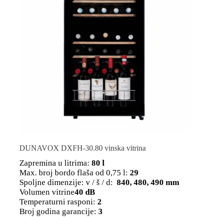
DUNAVOX DXFH-30.80 vinska vitrina
Zapremina u litrima:
80 l
Max. broj bordo flaša od 0,75 l:
29
Spoljne dimenzije: v / š / d:
840, 480, 490 mm
Volumen vitrine
40 dB
Temperaturni rasponi:
2
Broj godina garancije:
3