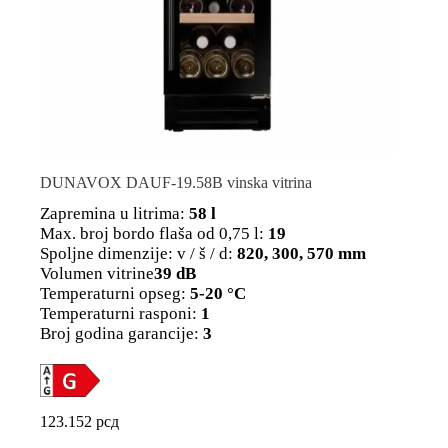
DUNAVOX DAUF-19.58B vinska vitrina
Zapremina u litrima:
58 l
Max. broj bordo flaša od 0,75 l:
19
Spoljne dimenzije: v / š / d:
820, 300, 570 mm
Volumen vitrine
39 dB
Temperaturni opseg:
5-20 °C
Temperaturni rasponi:
1
Broj godina garancije:
3
123.152
рсд