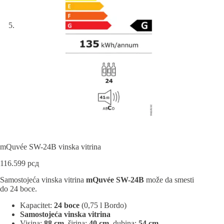
mQuvée SW-24B vinska vitrina
116.599
рсд
Samostojeća vinska vitrina
mQuvée SW-24B
može da smesti
do 24 boce.
Kapacitet:
24 boce
(0,75 l Bordo)
Samostojeća vinska vitrina
Visina:
88 cm
, širina:
40 cm
, dubina:
54 cm