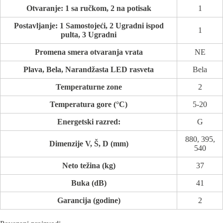
Otvaranje: 1 sa ručkom, 2 na potisak
1
Postavljanje: 1 Samostojeći, 2 Ugradni ispod
1
pulta, 3 Ugradni
Promena smera otvaranja vrata
NE
Plava, Bela, Narandžasta LED rasveta
Bela
Temperaturne zone
2
Temperatura gore (°C)
5-20
Energetski razred:
G
880, 395,
Dimenzije V, Š, D (mm)
540
Neto težina (kg)
37
Buka (dB)
41
Garancija (godine)
2