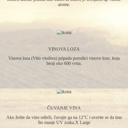
arome.
VINOVA LOZA
Vinova loza (Vitis vinifera) pripada porodici vinove loze, koja
broji oko 600 vrsta.
ČUVANJE VINA
Ako želite da vino odleži, čuvajte ga na 12°C i uverite se da ima
što manje UV zraka.X Large