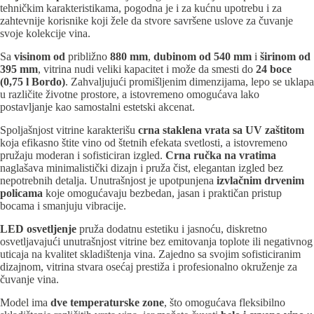
tehničkim karakteristikama, pogodna je i za kućnu upotrebu i za
zahtevnije korisnike koji žele da stvore savršene uslove za čuvanje
svoje kolekcije vina.
Sa
visinom od
približno
880 mm
,
dubinom od 540 mm
i
širinom od
395
mm
, vitrina nudi veliki kapacitet i može da smesti do
24 boce
(0,75 l Bordo)
. Zahvaljujući promišljenim dimenzijama, lepo se uklapa
u različite životne prostore, a istovremeno omogućava lako
postavljanje kao samostalni estetski akcenat.
Spoljašnjost vitrine karakterišu
crna staklena vrata sa UV zaštitom
koja efikasno štite vino od štetnih efekata svetlosti, a istovremeno
pružaju moderan i sofisticiran izgled.
Crna ručka na vratima
naglašava minimalistički dizajn i pruža čist, elegantan izgled bez
nepotrebnih detalja. Unutrašnjost je upotpunjena
izvlačnim drvenim
policama
koje omogućavaju bezbedan, jasan i praktičan pristup
bocama i smanjuju vibracije.
LED osvetljenje
pruža dodatnu estetiku i jasnoću, diskretno
osvetljavajući unutrašnjost vitrine bez emitovanja toplote ili negativnog
uticaja na kvalitet skladištenja vina. Zajedno sa svojim sofisticiranim
dizajnom, vitrina stvara osećaj prestiža i profesionalno okruženje za
čuvanje vina.
Model ima
dve temperaturske zone
, što omogućava fleksibilno