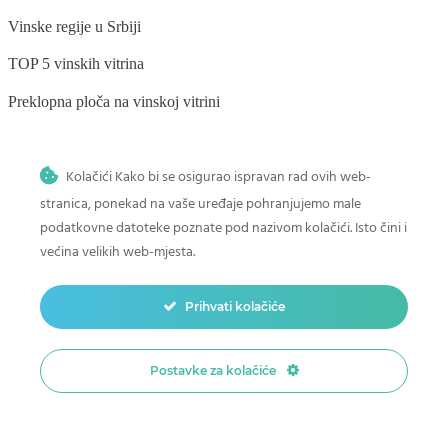
Vinske regije u Srbiji
TOP 5 vinskih vitrina
Preklopna ploča na vinskoj vitrini
Kolačići Kako bi se osigurao ispravan rad ovih web-
BLOG
stranica, ponekad na vaše uređaje pohranjujemo male
podatkovne datoteke poznate pod nazivom kolačići. Isto čini i
Kako napraviti svoju kolekciju vina
većina velikih web-mjesta.
Zaštita vina u vinskim frižiderima
Prihvati kolačiće
Kako odabrati pravi vinski frižider?
Vinske vitrine i problemi koje možete sami da rešite
Postavke za kolačiće