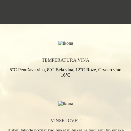
TEMPERATURA VINA
5°C Penušava vina, 8°C Bela vina, 12°C Roze, Crveno vino
16°C
VINSKI CVET
Buket, takođe poznat kao buket ili buket, je tercijarni tip vinske