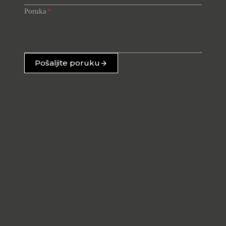
Poruka
*
Pošaljite poruku