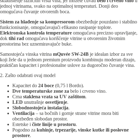
skladištenje različitih vrsta vina, jer možete čuvati
belo i crveno vino
u
jednoj vitrinama, svako na optimalnoj temperaturi. Donji deo
omogućava čuvanje otvorenih boca.
Sistem za hlađenje sa kompresorom
obezbeđuje pouzdano i stabilno
funkcionisanje, omogućavajući efikasno rasipanje toplote.
Elektronska kontrola temperature
omogućava precizno upravljanje,
dok
tihi rad
omogućava korišćenje vitrine u otvorenim životnim
prostorima bez uznemiravajuće buke.
Samostojeća vinska vitrina
mQuvée SW-24B
je idealan izbor za sve
koji žele da u jednom premium proizvodu kombinuju moderan dizajn,
praktičan kapacitet i profesionalne uslove za dugoročno čuvanje vina.
2. Zašto odabrati ovaj model
Kapacitet do
24 boce
(0,75 l Bordo).
Dve temperaturske zone za
belo i crveno vino.
Crna
staklena vrata sa UV zaštitom
.
LED
unutrašnje
osvetljenje
.
Slobodnostojeća instalacija
.
Ventilacija
– sa bočnih i gornje strane vitrine mora biti
obezbeđen slobodan prostor.
Estetske i
čiste linije u prostoru
.
Pogodno za
kuhinje, trpezarije, vinske kutke ili poslovne
prostore
.