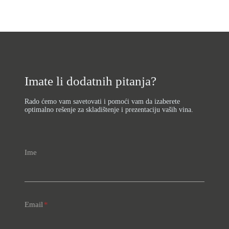
Imate li dodatnih pitanja?
Rado ćemo vam savetovati i pomoći vam da izaberete
optimalno rešenje za skladištenje i prezentaciju vaših vina.
Ime
Email
*