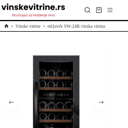
Preskoči
na
Kolica
sadržaj
za
kupovinu
Vinske vitrine
mQuvée SW-24B vinska vitrina
Početna