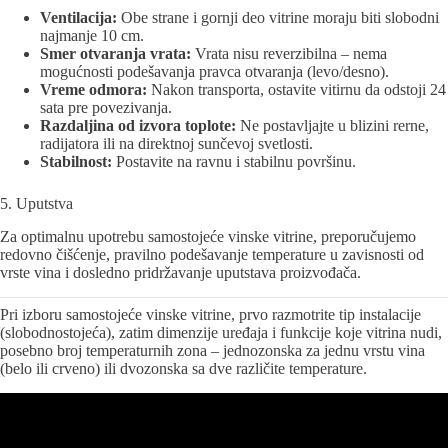
Ventilacija:
Obe strane i gornji deo vitrine moraju biti slobodni
najmanje 10 cm.
Smer otvaranja vrata:
Vrata nisu reverzibilna – nema
mogućnosti podešavanja pravca otvaranja (levo/desno).
Vreme odmora:
Nakon transporta, ostavite vitirnu da odstoji 24
sata pre povezivanja.
Razdaljina od izvora toplote:
Ne postavljajte u blizini rerne,
radijatora ili na direktnoj sunčevoj svetlosti.
Stabilnost:
Postavite na ravnu i stabilnu površinu.
5. Uputstva
Za optimalnu upotrebu samostojeće vinske vitrine, preporučujemo
redovno čišćenje, pravilno podešavanje temperature u zavisnosti od
vrste vina i dosledno pridržavanje uputstava proizvođača.
Pri izboru samostojeće vinske vitrine, prvo razmotrite tip instalacije
(slobodnostojeća), zatim dimenzije uređaja i funkcije koje vitrina nudi,
posebno broj temperaturnih zona – jednozonska za jednu vrstu vina
(belo ili crveno) ili dvozonska sa dve različite temperature.