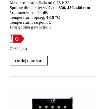
Max. broj bordo flaša od 0,75 l:
28
Spoljne dimenzije: v / š / d:
830, 430, 480 mm
Volumen vitrine
44 dB
Temperaturni opseg:
4-18 °C
Temperaturni rasponi:
1
Broj godina garancije:
3
79.364
рсд
Dodaj u korpu