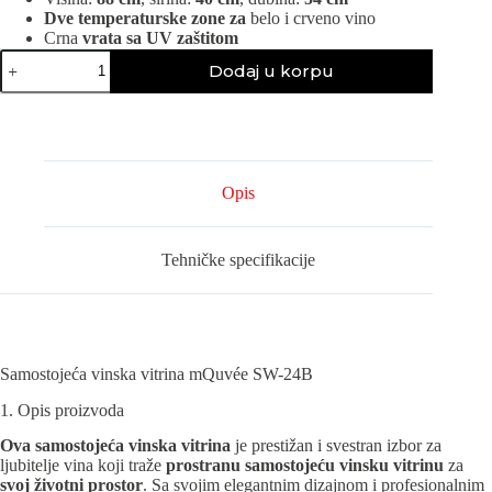
Dve temperaturske zone za
belo i crveno vino
Crna
vrata sa UV zaštitom
mQuvée
Dodaj u korpu
SW-
24B
vinska
vitrina
količina
Opis
Tehničke specifikacije
Samostojeća vinska vitrina mQuvée SW-24B
1. Opis proizvoda
Ova samostojeća vinska vitrina
je prestižan i svestran izbor za
ljubitelje vina koji traže
prostranu samostojeću vinsku vitrinu
za
svoj životni prostor
. Sa svojim elegantnim dizajnom i profesionalnim