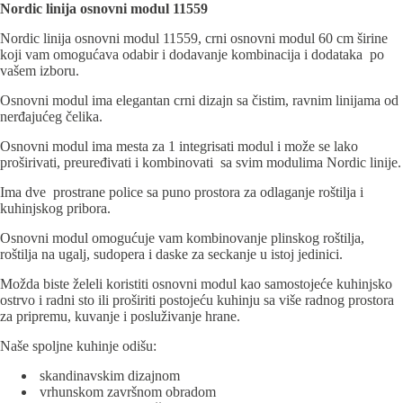
Nordic linija osnovni modul 11559
Nordic linija osnovni modul 11559, crni osnovni modul 60 cm širine
koji vam omogućava odabir i dodavanje kombinacija i dodataka po
vašem izboru.
Osnovni modul ima elegantan crni dizajn sa čistim, ravnim linijama od
nerđajućeg čelika.
Osnovni modul ima mesta za 1 integrisati modul i može se lako
proširivati, preuređivati ​​i kombinovati sa svim modulima Nordic linije.
Ima dve prostrane police sa puno prostora za odlaganje roštilja i
kuhinjskog pribora.
Osnovni modul omogućuje vam kombinovanje plinskog roštilja,
roštilja na ugalj, sudopera i daske za seckanje u istoj jedinici.
Možda biste želeli koristiti osnovni modul kao samostojeće kuhinjsko
ostrvo i radni sto ili proširiti postojeću kuhinju sa više radnog prostora
za pripremu, kuvanje i posluživanje hrane.
Naše spoljne kuhinje odišu:
skandinavskim dizajnom
vrhunskom završnom obradom