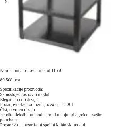
Nordic linija osnovni modul 11559
89.508
рсд
Specifikacije proizvoda:
Samostojeći osnovni modul
Elegantan crni dizajn
Proširljivi okvir od nerđajućeg čelika 201
Čist, otvoren dizajn
Izradite fleksibilnu modularnu kuhinju prilagođenu vašim
potrebama
Prostor za 1 integriisani spoljni kuhinjski modul