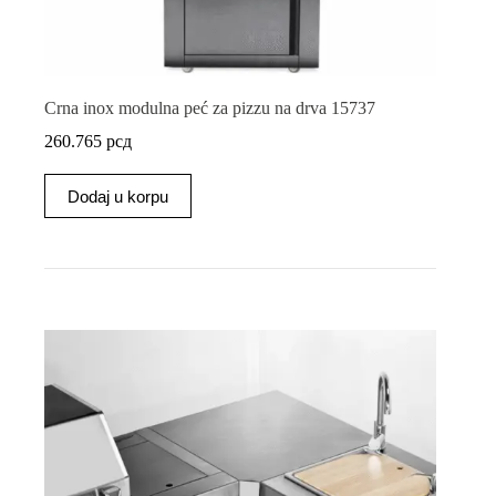
Crna inox modulna peć za pizzu na drva 15737
260.765
рсд
Dodaj u korpu