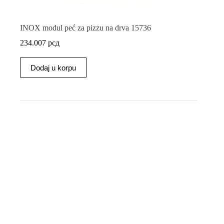
INOX modul peć za pizzu na drva 15736
234.007
рсд
Dodaj u korpu