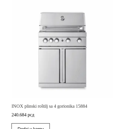
INOX plinski roštilj sa 4 gorionika 15884
240.684
рсд
Dodaj u korpu