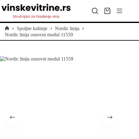
Preskoči
na
Kolica
sadržaj
za
kupovinu
Spoljne kuhinje
Nordic linija
Početna
Nordic linija osnovni modul 11559