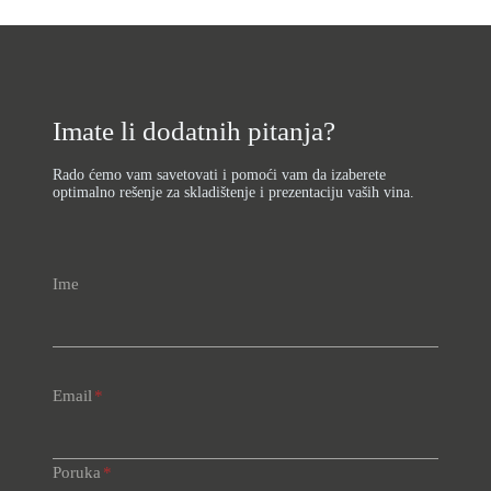
Imate li dodatnih pitanja?
Rado ćemo vam savetovati i pomoći vam da izaberete
optimalno rešenje za skladištenje i prezentaciju vaših vina.
Ime
Email
*
Poruka
*