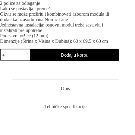
2 police za odlaganje
Lako se postavlja i premešta
Okvir se može proširiti i kombinovati izborom modula ili
dodataka iz asortimana Nordic Line
Jednostavna instalacija: osnovni modul treba sastaviti i
instalirati pre upotrebe
Podesive nožice (12 mm)
Dimenzije (Širina x Visina x Dubina): 60 x 69,5 x 60 cm
Nordic
Dodaj u korpu
linija
osnovni
modul
11559
količina
Opis
Tehničke specifikacije