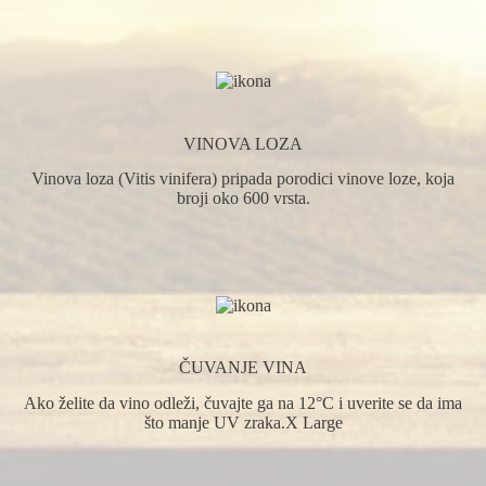
VINOVA LOZA
Vinova loza (Vitis vinifera) pripada porodici vinove loze, koja
broji oko 600 vrsta.
ČUVANJE VINA
Ako želite da vino odleži, čuvajte ga na 12°C i uverite se da ima
što manje UV zraka.X Large