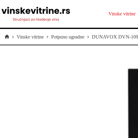
Preskoči
na
sadržaj
Vinske vitrine
Vinske vitrine
Potpuno ugradne
DUNAVOX DVN-109.29
Početna