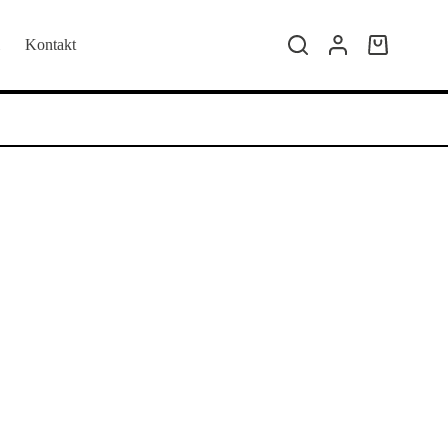
Kontakt
Kolica
za
kupovinu