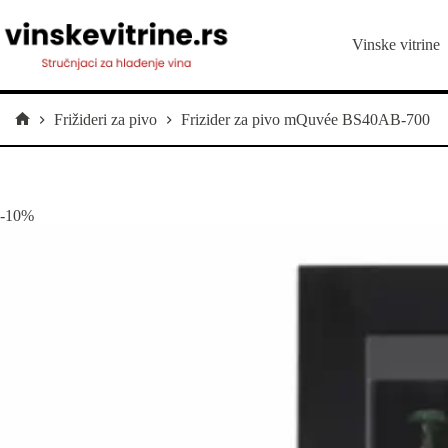
Preskoči
na
sadržaj
Vinske vitrine
Frižideri za pivo
Frizider za pivo mQuvée BS40AB-700
Početna
-10%